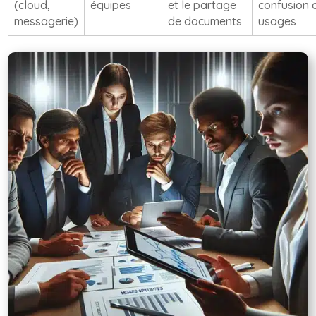
(cloud,
équipes
et le partage
confusion 
messagerie)
de documents
usages