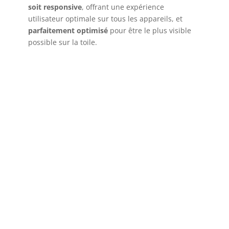
soit responsive
, offrant une expérience
utilisateur optimale sur tous les appareils, et
parfaitement optimisé
pour être le plus visible
possible sur la toile.
Référencé dans les premières
pages Google,
Être visible sur Google
est capital pour attirer des
clients
potentiels.
Chez Gélacom, nous optimisons votre site internet
pour le référencement naturel (SEO), en utilisant
les meilleures pratiques pour améliorer votre
positionnement
Google.
Nos experts SEO
analysent vos besoins
,