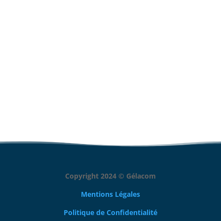
réactif.
Avec Gélacom, vous avez l'assurance de
travailler
avec des experts dévoués, soucieux de votre
satisfaction
et engagés à vous aider à atteindre
vos objectifs digitaux.
Copyright 2024 © Gélacom
Mentions Légales
Politique de Confidentialité