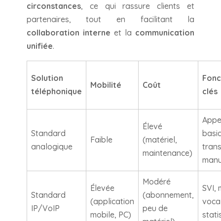
circonstances
, ce qui rassure clients et
partenaires, tout en facilitant la
collaboration interne
et la
communication
unifiée
.
Solution
Fonc
Mobilité
Coût
téléphonique
clés
Appe
Élevé
Standard
basi
Faible
(matériel,
analogique
trans
maintenance)
manu
Modéré
Élevée
SVI,
Standard
(abonnement,
(application
voca
IP/VoIP
peu de
mobile, PC)
stati