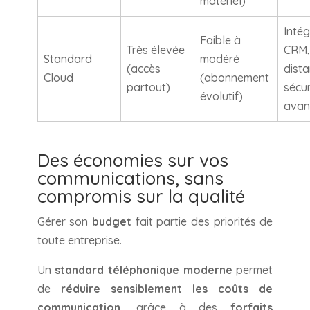
matériel)
Intég
Faible à
Très élevée
CRM,
Standard
modéré
(accès
dista
Cloud
(abonnement
partout)
sécur
évolutif)
avan
Des économies sur vos
communications, sans
compromis sur la qualité
Gérer son
budget
fait partie des priorités de
toute entreprise.
Un
standard téléphonique moderne
permet
de
réduire sensiblement les coûts de
communication
, grâce à des
forfaits