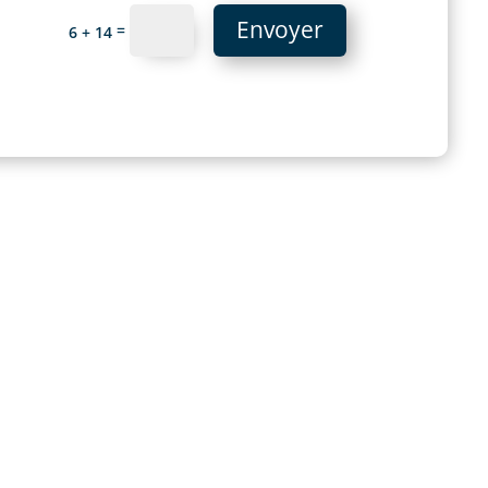
Envoyer
=
6 + 14
une installation téléphonique fiable et
otre entreprise, mais vous manquez de
érer la technique ou les imprévus ?
elacom propose des solutions télécom