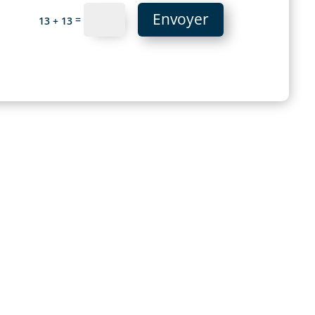
Envoyer
=
13 + 13
 une téléphonie d’entreprise fiable et
r accompagner la croissance de votre
 de temps en complications techniques ?
Gelacom propose un service télécom