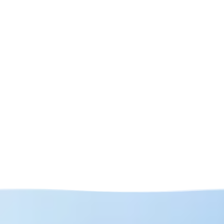
sérénité dans toutes vos communications
professionnelles.
Profitez d’un accompagnement réactif et
personnalisé, pensé pour les dirigeants
exigeants et soucieux de leur productivité.