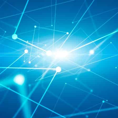
téléphonie fixe et mobile dans
son entreprise ?
Avec
Gelacom
, profitez d’un
service de
proximité
à L'Union et d’un
interlocuteur
unique
pour toutes vos demandes.
Notre
expertise reconnue
garantit des
solutions
adaptées
à vos besoins
professionnels.
Faites confiance à une équipe engagée pour la
réactivité
et la qualité de votre installation.