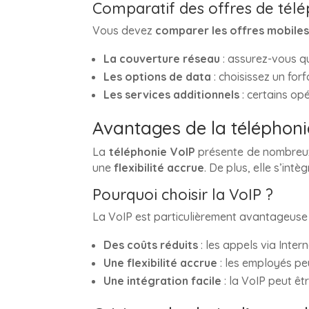
Comparatif des offres de tél
Vous devez
comparer les offres mobile
La couverture réseau
: assurez-vous q
Les options de data
: choisissez un fo
Les services additionnels
: certains op
Avantages de la téléphoni
La
téléphonie VoIP
présente de nombreux
une
flexibilité accrue
. De plus, elle s’int
Pourquoi choisir la VoIP ?
La VoIP est particulièrement avantageuse 
Des coûts réduits
: les appels via Inter
Une flexibilité accrue
: les employés pe
Une intégration facile
: la VoIP peut êt